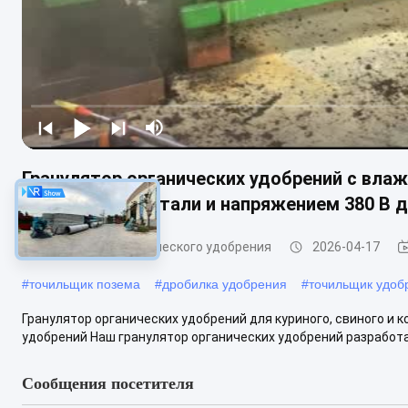
Гранулятор органических удобрений с вла
углеродистой стали и напряжением 380 В 
гранулятор органического удобрения
2026-04-17
#
точильщик позема
#
дробилка удобрения
#
точильщик удоб
Гранулятор органических удобрений для куриного, свиного и 
удобрений Наш гранулятор органических удобрений разработа
Сообщения посетителя