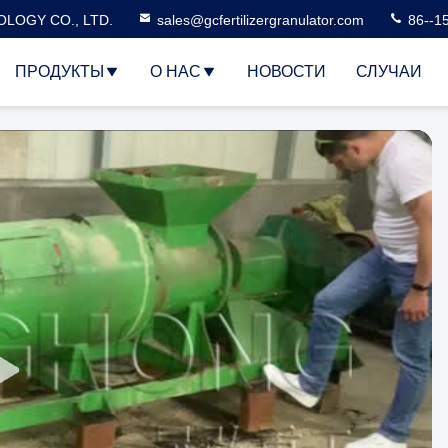
LOGY CO., LTD.
sales@gcfertilizergranulator.com
86--1
ПРОДУКТЫ
О НАС
НОВОСТИ
СЛУЧАИ