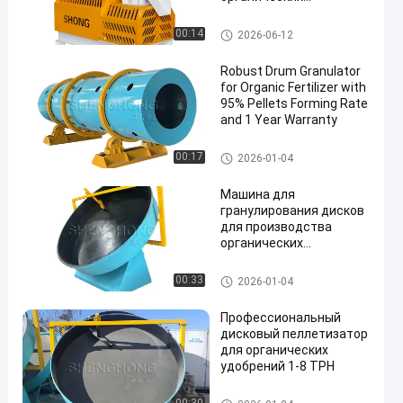
удобрений с
мощностью 1-4 тонны в
гранулятор органического уд
00:14
2026-06-12
час и скоростью
обрения
гранулирования ≥ 95%
Robust Drum Granulator
for Organic Fertilizer with
95% Pellets Forming Rate
and 1 Year Warranty
гранулятор органического уд
00:17
2026-01-04
обрения
Машина для
гранулирования дисков
для производства
органических
удобрений. Принцип
работы и технические
гранулятор органического уд
00:33
2026-01-04
характеристики
обрения
Профессиональный
дисковый пеллетизатор
для органических
удобрений 1-8 TPH
гранулятор органического уд