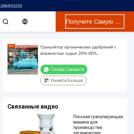
5286833220
Получите Самую Лучшую Цену
Гранулятор органических удобрений с
влажностью сырья 20%-40%,
материалом из углеродистой стали и
напряжением 380 В для эффективного
Теперь Говорите
производства удобрений
Узнайте Больше
Связанные видео
Плоская гранулирующая
машина для
производства
органических