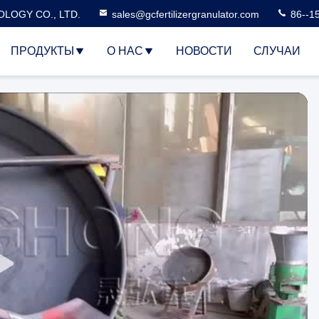
LOGY CO., LTD.
sales@gcfertilizergranulator.com
86--1
ПРОДУКТЫ
О НАС
НОВОСТИ
СЛУЧАИ