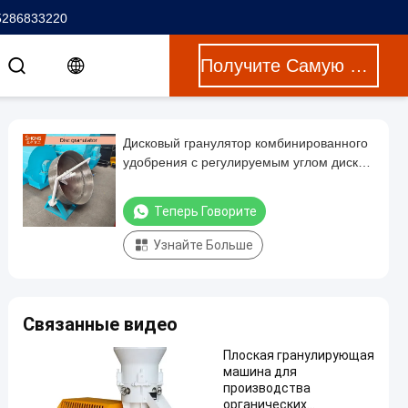
5286833220
Получите Самую Лучшую Цену
Дисковый гранулятор комбинированного
удобрения с регулируемым углом диска
с высокой скоростью гранулирования и
прочной конструкцией для химического
Теперь Говорите
порошка
Узнайте Больше
Связанные видео
Плоская гранулирующая
машина для
производства
органических