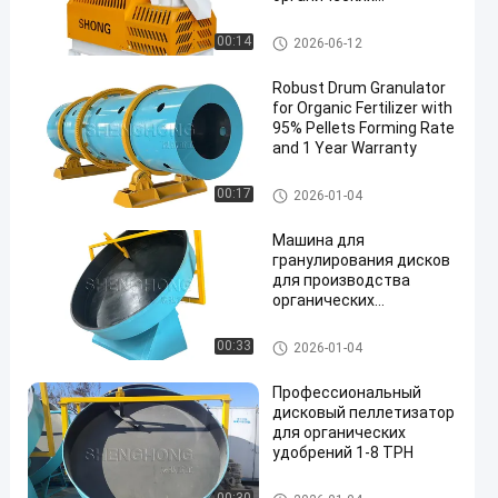
удобрений с
мощностью 1-4 тонны в
гранулятор органического уд
00:14
2026-06-12
час и скоростью
обрения
гранулирования ≥ 95%
Robust Drum Granulator
for Organic Fertilizer with
95% Pellets Forming Rate
and 1 Year Warranty
гранулятор органического уд
00:17
2026-01-04
обрения
Машина для
гранулирования дисков
для производства
органических
удобрений. Принцип
работы и технические
гранулятор органического уд
00:33
2026-01-04
характеристики
обрения
Профессиональный
дисковый пеллетизатор
для органических
удобрений 1-8 TPH
гранулятор органического уд