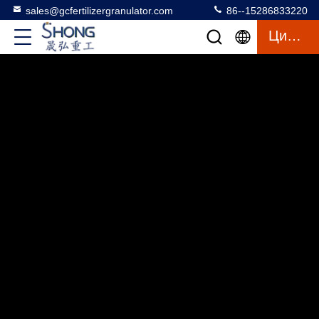
sales@gcfertilizergranulator.com
86--15286833220
Цитата