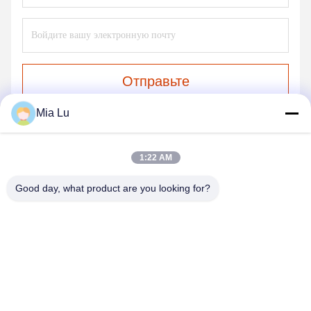
Отправьте
Mia Lu
1:22 AM
Good day, what product are you looking for?
ZHENGZHOU SHENGHONG HEAVY
INDUSTRY TECHNOLOGY CO., LTD.
sales@gcfertilizergranulator.com
86--15286833220