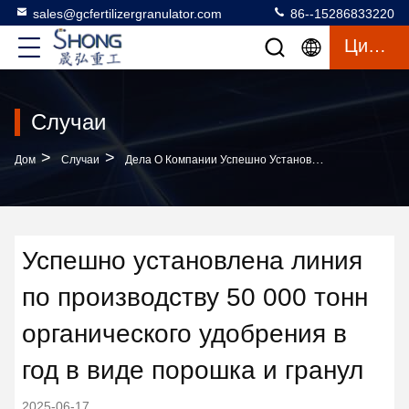
sales@gcfertilizergranulator.com
86--15286833220
Цитата
Случаи
>
>
Дом
Случаи
Дела О Компании Успешно Установлена Линия По Производству 50 000 Тонн Органического Удобрения В Год В Виде Порошка И Гранул
Успешно установлена линия
по производству 50 000 тонн
органического удобрения в
год в виде порошка и гранул
2025-06-17