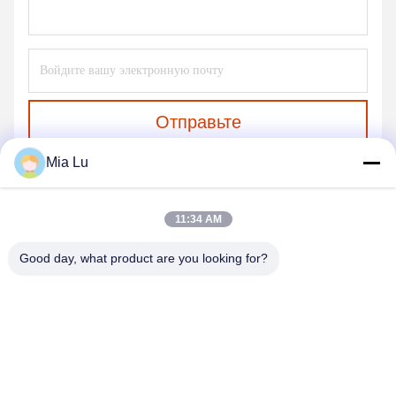
Отправьте
Mia Lu
11:34 AM
Good day, what product are you looking for?
ZHENGZHOU SHENGHONG HEAVY
INDUSTRY TECHNOLOGY CO., LTD.
sales@gcfertilizergranulator.com
86--15286833220