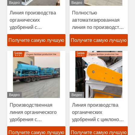
Видео
Видео
Линия производства
Полностью
органических
автоматизированная
удобрений с
линия по производству
установкой
органических
Получите самую лучшую
Получите самую лучшую
зарубежных
удобрений с
инженеров 12-
управлением по ПЛК и
цену
цену
месячная гарантия и
производительностью
уровень
5-15 т/ч
гранулирования > 95%
Видео
Видео
Производственная
Линия производства
линия органического
органических
удобрения с
удобрений с циклоном
вращающимся
+ пульсовым фильтром
Получите самую лучшую
Получите самую лучшую
барабанным
и эффективностью