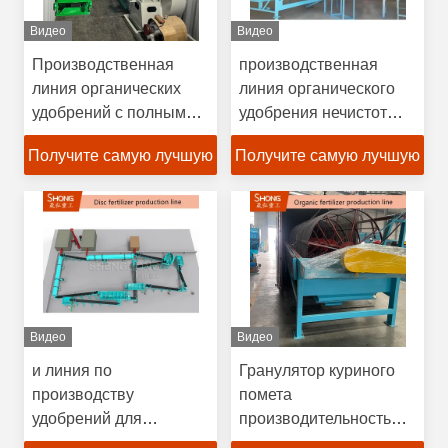
перемешивания
Видео
Видео
Производственная
производственная
линия органических
линия органического
удобрений с полными
удобрения нечистот
десятью процессовыми
позема 2t/H
Получите самую лучшую
Получите самую лучшую
системами для 1-20
заквашивая
тыс. тонн в год на 380В
цену
цену
или по спросу
Видео
Видео
и линия по
Гранулятор куриного
производству
помета
удобрений для
производительностью
сельскохозяйственных
10 т/ч со степенью