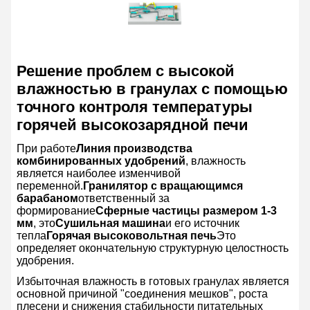
Решение проблем с высокой
влажностью в гранулах с помощью
точного контроля температуры
горячей высокозарядной печи
При работе
Линия производства
комбинированных удобрений
, влажность
является наиболее изменчивой
переменной.
Гранилятор с вращающимся
барабаном
ответственный за
формирование
Сферные частицы размером 1-3
мм
, это
Сушильная машина
и его источник
тепла
Горячая высоковольтная печь
Это
определяет окончательную структурную целостность
удобрения.
Избыточная влажность в готовых гранулах является
основной причиной "соединения мешков", роста
плесени и снижения стабильности питательных