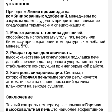
установок
При оценке
Линия производства
комбинированных удобрений
, менеджеры по
закупкам должны уделять приоритетное внимание
следующим термическим спецификациям:
Многогранность топлива для печей
:
способность использовать уголь, газ, нефть или
биомассу при сохранении температурных колебаний
менее
± 5°C
.
Рефракторная долговечность
:
высококачественная огнеупорная подкладка печи
для обеспечения долгосрочного удержания тепла и
стабильности конструкции при непрерывной работе.
Контроль синхронизации
: Система, в
которой
Горячая печь
температура регулируется
автоматически на основе показаний датчика
влажности на выходе сушилки.
Заключение
Точный контроль температуры с помощью
Горячая
высоковольтная печь
Это наиболее эффективное