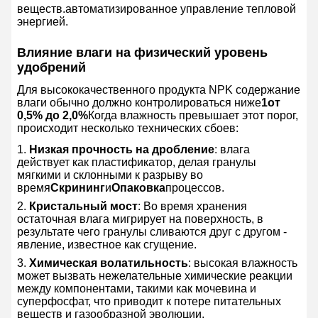
веществ.автоматизированное управление тепловой
энергией.
Влияние влаги на физический уровень
удобрений
Для высококачественного продукта NPK содержание
влаги обычно должно контролироваться ниже
1от
0,5% до 2,0%
Когда влажность превышает этот порог,
происходит несколько технических сбоев:
Низкая прочность на дробление
: влага
действует как пластификатор, делая гранулы
мягкими и склонными к разрыву во
время
Скрининг
и
Опаковка
процессов.
Кристальный мост
: Во время хранения
остаточная влага мигрирует на поверхность, в
результате чего гранулы сливаются друг с другом -
явление, известное как сгущение.
Химическая волатильность
: высокая влажность
может вызвать нежелательные химические реакции
между компонентами, такими как мочевина и
суперфосфат, что приводит к потере питательных
веществ и газообразной эволюции.