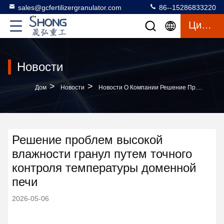
sales@gcfertilizergranulator.com
86--15286833220
Цитата
Новости
>
>
Дом
Новости
Новости О Компании Решение Проблем Высокой Влажности Гранул Путем Точного Контроля Температуры Доменной Печи
Решение проблем высокой
влажности гранул путем точного
контроля температуры доменной
печи
2026-05-06