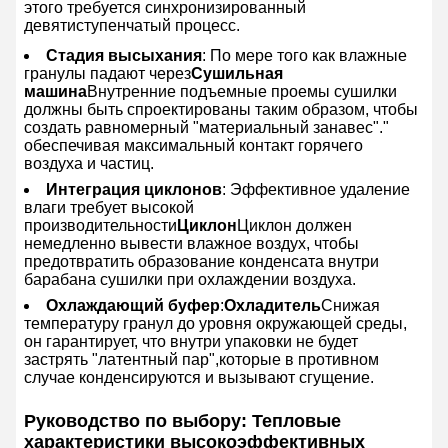
этого требуется синхронизированный
девятиступенчатый процесс.
Стадия высыхания
: По мере того как влажные
гранулы падают через
Сушильная
машина
Внутренние подъемные проемы сушилки
должны быть спроектированы таким образом, чтобы
создать равномерный "материальный занавес"."
обеспечивая максимальный контакт горячего
воздуха и частиц.
Интеграция циклонов
: Эффективное удаление
влаги требует высокой
производительности
Циклон
Циклон должен
немедленно вывести влажное воздух, чтобы
предотвратить образование конденсата внутри
барабана сушилки при охлаждении воздуха.
Охлаждающий буфер
:
Охладитель
Снижая
температуру гранул до уровня окружающей среды,
он гарантирует, что внутри упаковки не будет
застрять "латентный пар",которые в противном
случае конденсируются и вызывают сгущение.
Руководство по выбору: Тепловые
характеристики высокоэффективных