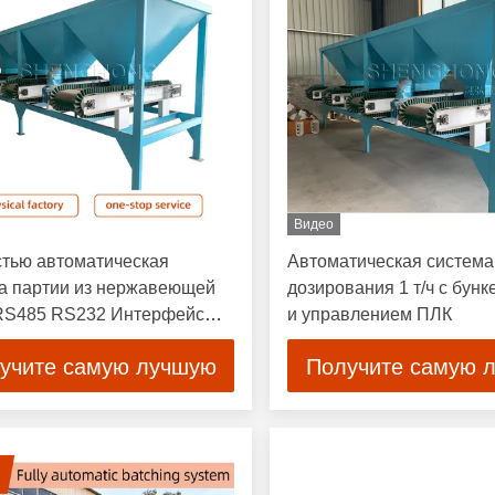
Видео
тью автоматическая
Автоматическая система
а партии из нержавеющей
дозирования 1 т/ч с бунк
RS485 RS232 Интерфейс
и управлением ПЛК
учите самую лучшую
Получите самую 
цену
цену