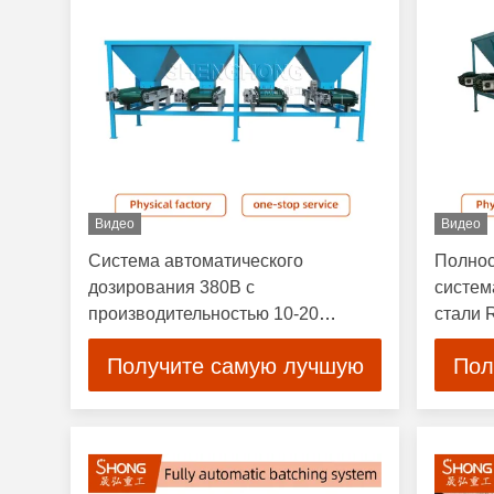
Видео
Видео
Система автоматического
Полнос
дозирования 380В с
систем
производительностью 10-20
стали 
замесов в минуту, интерфейсы
связи
Получите самую лучшую
Пол
RS485 и RS232
цену