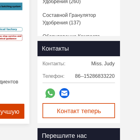
Удобрения
(260)
Составной Гранулятор
Удобрения
(137)
Оборудование Компоста
Заквашивания
(65)
Контакты
Удобрение Задавливая
Контакты:
Miss. Judy
Машину
(29)
Телефон:
86--15286833220
Оборудование Для
диентов
Транспортировки Поясов
(14)
Сушильщик Роторного
Барабанчика
(11)
Контакт теперь
лучшую
Машина Позема Dewatering
(20)
Перешлите нас