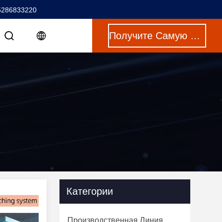
5286833220
Получите Самую Лучшую Цену
и
Категории
Производственная Линия