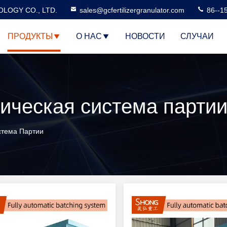
LOGY CO., LTD.
sales@gcfertilizergranulator.com
86--1
ПРОДУКТЫ
О НАС
НОВОСТИ
СЛУЧАИ
ическая система парти
стема Партии