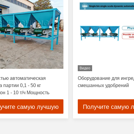
Видео
тью автоматическая
Оборудование для ингре
 партии 0,1 - 50 кг
смешанных удобрений
он 1 - 10 т/ч Мощность
учите самую лучшую
Получите самую 
цену
цену