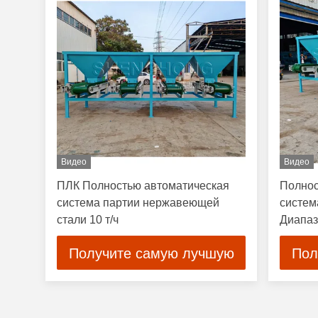
Видео
Видео
ПЛК Полностью автоматическая
Полнос
система партии нержавеющей
система
стали 10 т/ч
Диапаз
Получите самую лучшую
Пол
цену