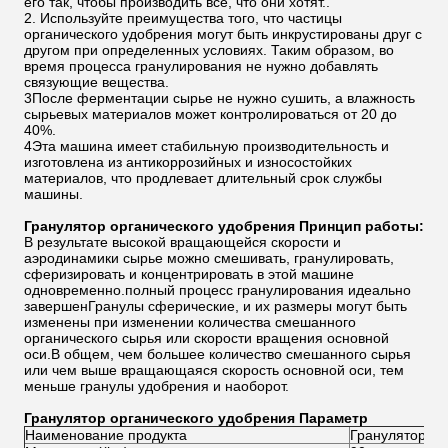
его так, чтобы производить все, что они хотят..
2. Используйте преимущества того, что частицы
органического удобрения могут быть инкрустированы друг с
другом при определенных условиях. Таким образом, во
время процесса гранулирования не нужно добавлять
связующие вещества.
3После ферментации сырье не нужно сушить, а влажность
сырьевых материалов может контролироваться от 20 до
40%.
4Эта машина имеет стабильную производительность и
изготовлена из антикоррозийных и износостойких
материалов, что продлевает длительный срок службы
машины.
Гранулятор органического удобрения Принцип работы:
В результате высокой вращающейся скорости и
аэродинамики сырье можно смешивать, гранулировать,
сферизировать и концентрировать в этой машине
одновременно.полный процесс гранулирования идеально
завершенГранулы сферические, и их размеры могут быть
изменены при изменении количества смешанного
органического сырья или скорости вращения основной
оси.В общем, чем большее количество смешанного сырья
или чем выше вращающаяся скорость основной оси, тем
меньше гранулы удобрения и наоборот.
Гранулятор органического удобрения Параметр
Наименование продукта
Гранулятор ор