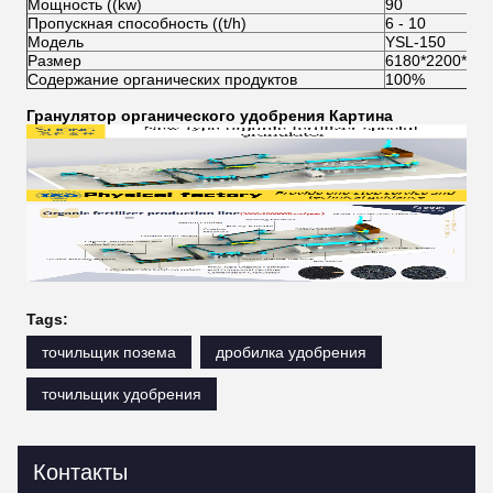
Мощность ((kw)
90
Пропускная способность ((t/h)
6 - 10
Модель
YSL-150
Размер
6180*2200*20
Содержание органических продуктов
100%
Гранулятор органического удобрения Картина
Tags:
точильщик позема
дробилка удобрения
точильщик удобрения
Контакты