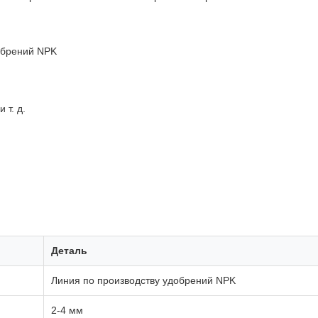
обрений NPK
 т. д.
Деталь
Линия по производству удобрений NPK
2-4 мм