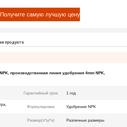
Получите самую лучшую цену
ие продукта
 NPK
,
производственная линия удобрения 4mm NPK
,
Гарантийный срок:
1 год
тра,
Формулировка:
Удобрение NPK
Размер(л*ш*ч):
Различные размеры