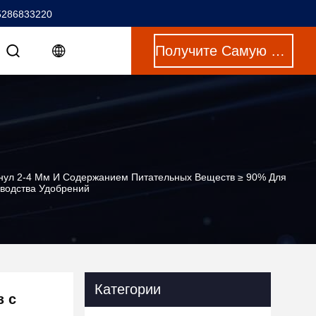
5286833220
Получите Самую Лучшую Цену
анул 2-4 Мм И Содержанием Питательных Веществ ≥ 90% Для
водства Удобрений
Категории
з с