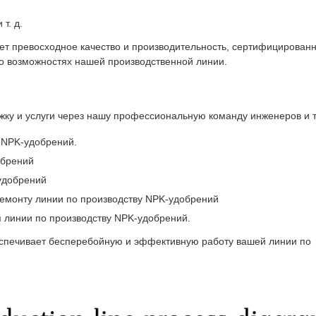
т. д.
ет превосходное качество и производительность, сертифицирован
 о возможностях нашей производственной линии.
ку и услуги через нашу профессиональную команду инженеров и т
 NPK-удобрений.
обрений
-удобрений
ремонту линии по производству NPK-удобрений
я линии по производству NPK-удобрений.
спечивает бесперебойную и эффективную работу вашей линии по