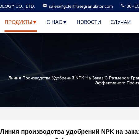
LOGY CO., LTD.
sales@gcfertilizergranulator.com
86--1
ПРОДУКТЫ
О НАС
НОВОСТИ
СЛУЧАИ
Линия Производства Удобрений NPK На Заказ С Размером Гр
Эффективного Произ
Линия производства удобрений NPK на зака