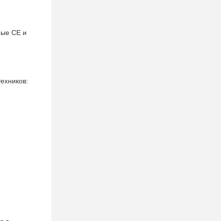
ные CE и
ехников: