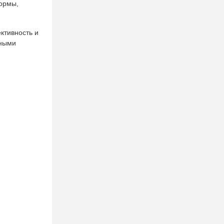
формы,
ктивность и
чными